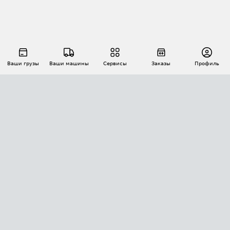
Ваши грузы
Ваши машины
Сервисы
Заказы
Профиль
АВТОМАТИЗАЦИЯ ПЕРЕВОЗОК
Площадки
Заказы
Торги
Тендеры
АТИ-Доки
GPS-мониторинг
АТИ Мессенджер
Цепочки грузов
API ATI.SU
ПОЛЕЗНОЕ
Расчет расстояний
БЕЗОПАСНОСТЬ
Академия ATI.SU
ATI.SU о безопасности
Звезды ATI.SU на вашем сайте