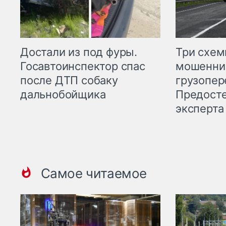
Три схе
Достали из под фуры.
мошенни
Госавтоинспектор спас
грузопер
после ДТП собаку
Предост
дальнобойщика
эксперта
Самое читаемое