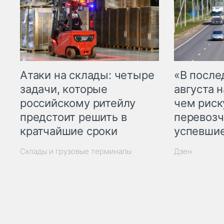
Атаки на склады: четыре
«В посл
задачи, которые
августа н
российскому ритейлу
чем рис
предстоит решить в
перевозч
кратчайшие сроки
успевшие
Склады и грузовые терминалы
Дзен