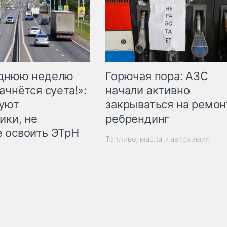
Горючая пора: АЗС
еднюю неделю
начали активно
ачнётся суета!»:
закрываться на ремон
куют
ребрендинг
ики, не
 освоить ЭТрН
Топливо, масла и автохимия