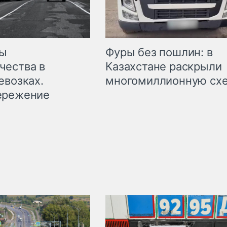
мы
Фуры без пошлин: в
чества в
Казахстане раскрыли
евозках.
многомиллионную сх
ережение