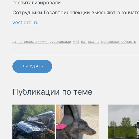
госпитализировали.
Сотрудники Госавтоинспекции выясняют окончат
vestiorel.ru
дтп с несколькими грузовиками
м-2
daf
scania
орловская область
ОБСУДИТЬ
Публикации по теме