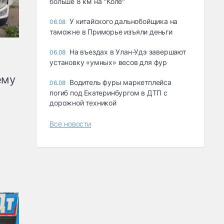
больше 8 км на "Коле"
У китайского дальнобойщика на
06.08
таможне в Приморье изъяли деньги
Ha въeздax в Улaн-Удэ зaвepшaют
06.08
ycтaнoвкy «yмныx» вecoв для фyp
ему
Водитель фуры маркетплейса
06.08
погиб под Екатеринбургом в ДТП с
дорожной техникой
Все новости