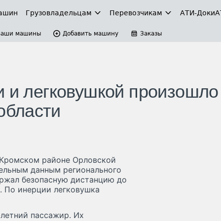
ашин
Грузовладельцам
Перевозчикам
АТИ-Доки
А
Ваши машины
Добавить машину
Заказы
и и легковушкой произошло
области
в Кромском районе Орловской
тельным данным регионального
ержал безопасную дистанцию до
й. По инерции легковушка
-летний пассажир. Их