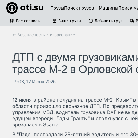
Грузы
Поиск грузов
Машины
Поиск м
Все сервисы
Ваши грузы
Добавить груз
← Безопасность и страхование
ДТП с двумя грузовикам
трассе М-2 в Орловской 
19:03, 12 Июня 2026
12 июня в районе полудня на трассе М-2 "Крым" 
области произошло серьезное ДТП. По предвари
управления МВД, водитель грузовика DAF не выд
едущей впереди "Лады Гранты" и столкнулся с не
врезалась в Scania.
В "Ладе" пострадали 29-летний водитель и его 30