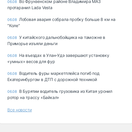
Во Фрунзенском районе Владимира МАЗ
06.08
протаранил Lada Vesta
Лобовая авария собрала пробку больше 8 км на
06.08
"Коле"
У китайского дальнобойщика на таможне в
06.08
Приморье изъяли деньги
Ha въeздax в Улaн-Удэ зaвepшaют ycтaнoвкy
06.08
«yмныx» вecoв для фyp
Водитель фуры маркетплейса погиб под
06.08
Екатеринбургом в ДТП с дорожной техникой
В Бурятии водитель грузовика из Китая уронил
06.08
ротор на трассу «Байкал»
Все новости