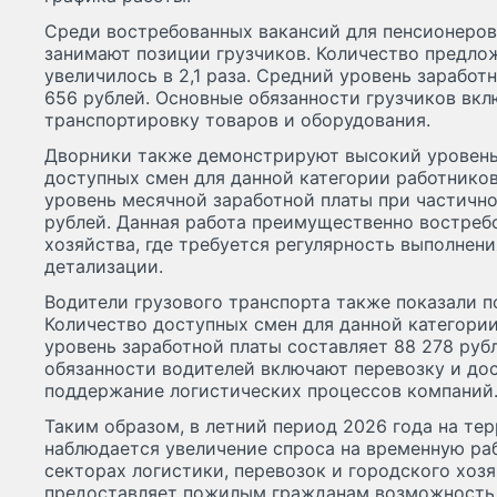
Среди востребованных вакансий для пенсионеро
занимают позиции грузчиков. Количество предло
увеличилось в 2,1 раза. Средний уровень заработ
656 рублей. Основные обязанности грузчиков вклю
транспортировку товаров и оборудования.
Дворники также демонстрируют высокий уровень
доступных смен для данной категории работников
уровень месячной заработной платы при частично
рублей. Данная работа преимущественно востреб
хозяйства, где требуется регулярность выполнени
детализации.
Водители грузового транспорта также показали 
Количество доступных смен для данной категории
уровень заработной платы составляет 88 278 руб
обязанности водителей включают перевозку и дос
поддержание логистических процессов компаний
Таким образом, в летний период 2026 года на т
наблюдается увеличение спроса на временную раб
секторах логистики, перевозок и городского хоз
предоставляет пожилым гражданам возможность