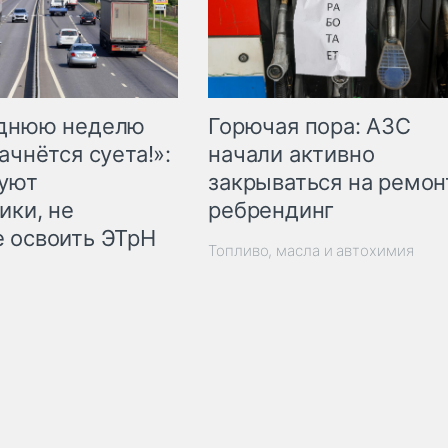
Горючая пора: АЗС
еднюю неделю
начали активно
ачнётся суета!»:
закрываться на ремон
куют
ребрендинг
ики, не
 освоить ЭТрН
Топливо, масла и автохимия