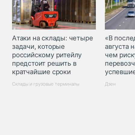
Атаки на склады: четыре
«В посл
задачи, которые
августа н
российскому ритейлу
чем рис
предстоит решить в
перевозч
кратчайшие сроки
успевшие
Склады и грузовые терминалы
Дзен