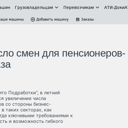
ашин
Грузовладельцам
Перевозчикам
АТИ-Доки
А
Ваши машины
Добавить машину
Заказы
сло смен для пенсионеров-
аза
то Подработки", в летний
ся увеличение числа
ов со стороны бизнес-
в таких секторах, как
 где ключевыми требованиями к
сть и возможность гибкого