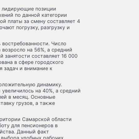
в лидирующие позиции
жений по данной категории
ной платы за смену составляет 4
чают погрузку, разгрузку и
 востребованности. Число
 возросло на 56%, а средний
й занятости составляет 16 000
ована в сфере городского
я задач и внимание к
положительную динамику.
 увеличилось на 40%, а средний
лей в месяц. Основные
тавку грузов, а также
.
ерритории Самарской области
оту для пенсионеров в
яйства. Данный факт
 выбора удобных рабочих