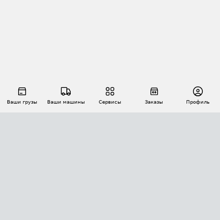
Ваши грузы
Ваши машины
Сервисы
Заказы
Профиль
АВТОМАТИЗАЦИЯ ПЕРЕВОЗОК
Площадки
Заказы
Торги
Тендеры
АТИ-Доки
GPS-мониторинг
АТИ Мессенджер
Цепочки грузов
API ATI.SU
ПОЛЕЗНОЕ