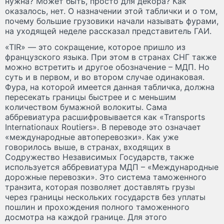
нужна? Может быть, просто для декора? Как
оказалось, нет. О назначении этой таблички и о том,
почему большие грузовики начали называть фурами,
на уходящей неделе рассказал представитель ГАИ.
«TIR» — это сокращение, которое пришло из
французского языка. При этом в странах СНГ также
можно встретить и другое обозначение – МДП. Но
суть и в первом, и во втором случае одинаковая.
Фура, на которой имеется данная табличка, должна
пересекать границы быстрее и с меньшим
количеством бумажной волокиты. Сама
аббревиатура расшифровывается как «Transports
Internationaux Routiers». В переводе это означает
«международные автоперевозки». Как уже
говорилось выше, в странах, входящих в
Содружество Независимых Государств, также
используется аббревиатура МДП – «Международные
дорожные перевозки». Это система таможенного
транзита, которая позволяет доставлять грузы
через границы нескольких государств без уплаты
пошлин и прохождения полного таможенного
досмотра на каждой границе. Для этого