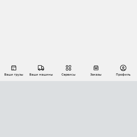
Ваши грузы
Ваши машины
Сервисы
Заказы
Профиль
АВТОМАТИЗАЦИЯ ПЕРЕВОЗОК
Площадки
Заказы
Торги
Тендеры
АТИ-Доки
GPS-мониторинг
АТИ Мессенджер
Цепочки грузов
API ATI.SU