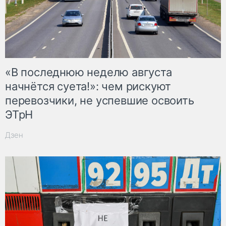
«В последнюю неделю августа
начнётся суета!»: чем рискуют
перевозчики, не успевшие освоить
ЭТрН
Дзен