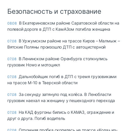
Безопасность и страхование
В Екатериновском районе Саратовской области на
08:08
полевой дороге в ДТП с КамАЗом погибла женщина
В Уржумском районе на трассе Киров – Малмыж –
07.08
Вятские Поляны произошло ДТП с автоцистерной
В Ленинском районе Оренбурга столкнулись
07.08
грузовик Howo и мотоцикл
Дальнобойщик погиб в ДТП с тремя грузовиками
07.08
на трассе М-10 в Тверской области
За секунду затянуло под колёса. В Ленобласти
07.08
грузовик наехал на женщину у пешеходного перехода
На КАД фургоны бились о КАМАЗ, ограждение и
07.08
друг о друга. Погиб водитель
Огромная пробка скопилась на трассе «Кола» из-
07.08