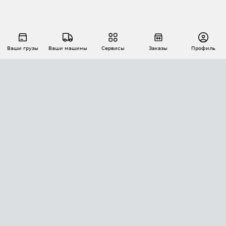
Ваши грузы
Ваши машины
Сервисы
Заказы
Профиль
АВТОМАТИЗАЦИЯ ПЕРЕВОЗОК
Площадки
Заказы
Торги
Тендеры
АТИ-Доки
GPS-мониторинг
АТИ Мессенджер
Цепочки грузов
API ATI.SU
ПОЛЕЗНОЕ
Расчет расстояний
БЕЗОПАСНОСТЬ
Академия ATI.SU
ATI.SU о безопасности
Звезды ATI.SU на вашем сайте
КОНТАКТЫ И ТАРИФЫ
Памятка по проверке контрагентов
Индекс ATI.SU FTL РФ