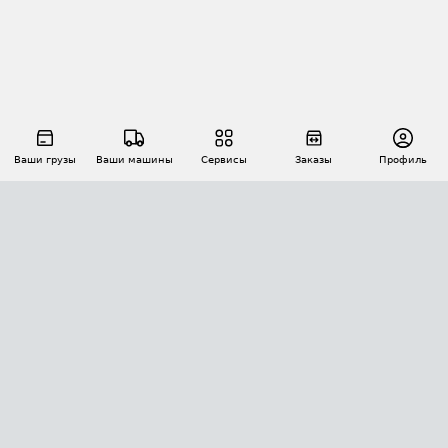
Ваши грузы
Ваши машины
Сервисы
Заказы
Профиль
АВТОМАТИЗАЦИЯ ПЕРЕВОЗОК
Площадки
Заказы
Торги
Тендеры
АТИ-Доки
GPS-мониторинг
АТИ Мессенджер
Цепочки грузов
API ATI.SU
ПОЛЕЗНОЕ
Расчет расстояний
БЕЗОПАСНОСТЬ