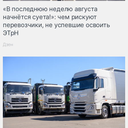
«В последнюю неделю августа
начнётся суета!»: чем рискуют
перевозчики, не успевшие освоить
ЭТрН
Дзен