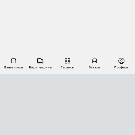
Ваши грузы
Ваши машины
Сервисы
Заказы
Профиль
АВТОМАТИЗАЦИЯ ПЕРЕВОЗОК
Площадки
Заказы
Торги
Тендеры
АТИ-Доки
GPS-мониторинг
АТИ Мессенджер
Цепочки грузов
API ATI.SU