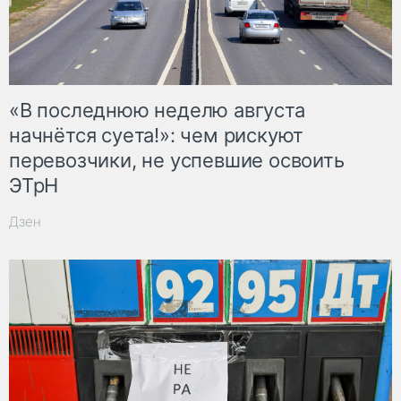
«В последнюю неделю августа
начнётся суета!»: чем рискуют
перевозчики, не успевшие освоить
ЭТрН
Дзен