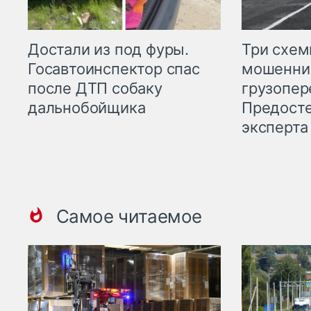
Три схе
Достали из под фуры.
мошенни
Госавтоинспектор спас
грузопер
после ДТП собаку
Предост
дальнобойщика
эксперта
Самое читаемое