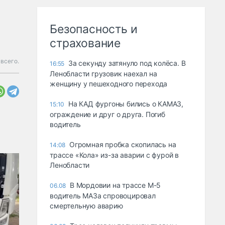
Безопасность и
страхование
всего.
За секунду затянуло под колёса. В
16:55
Ленобласти грузовик наехал на
женщину у пешеходного перехода
На КАД фургоны бились о КАМАЗ,
15:10
ограждение и друг о друга. Погиб
водитель
Огромная пробка скопилась на
14:08
трассе «Кола» из-за аварии с фурой в
Ленобласти
В Мордовии на трассе М-5
06.08
водитель МАЗа спровоцировал
смертельную аварию