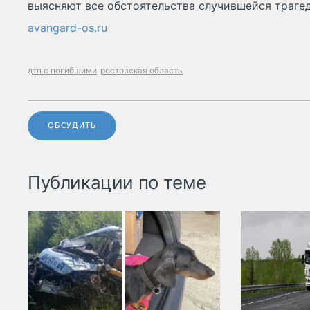
выясняют все обстоятельства случившейся траге
avangard-os.ru
дтп с погибшими
ростовская область
ОБСУДИТЬ
Публикации по теме