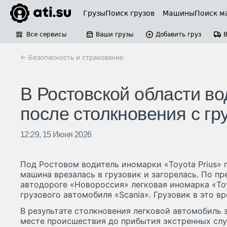
Грузы
Поиск грузов
Машины
Поиск м
Все сервисы
Ваши грузы
Добавить груз
← Безопасность и страхование
В Ростовской области во
после столкновения с гр
12:29, 15 Июня 2026
Под Ростовом водитель иномарки «Toyota Prius» п
машина врезалась в грузовик и загорелась. По п
автодороге «Новороссия» легковая иномарка «To
грузового автомобиля «Scania». Грузовик в это вр
В результате столкновения легковой автомобиль з
месте происшествия до прибытия экстренных сл