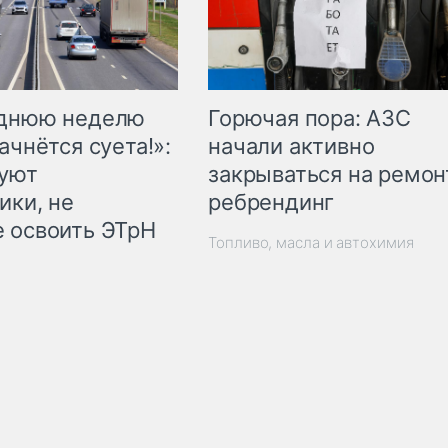
Горючая пора: АЗС
еднюю неделю
начали активно
ачнётся суета!»:
закрываться на ремон
куют
ребрендинг
ики, не
 освоить ЭТрН
Топливо, масла и автохимия