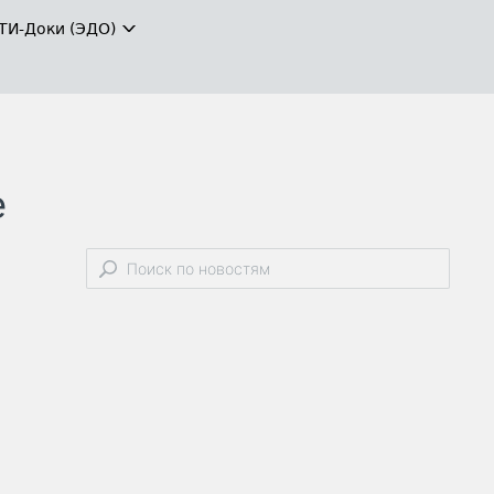
ТИ-Доки (ЭДО)
е