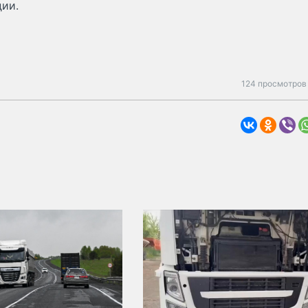
дии.
124 просмотров 