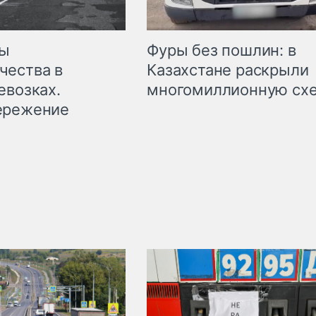
мы
Фуры без пошлин: в
чества в
Казахстане раскрыли
евозках.
многомиллионную сх
ережение