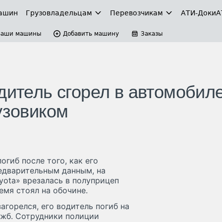
ашин
Грузовладельцам
Перевозчикам
АТИ-Доки
А
Ваши машины
Добавить машину
Заказы
дитель сгорел в автомобил
узовиком
огиб после того, как его
редварительным данным, на
yota» врезалась в полуприцеп
емя стоял на обочине.
агорелся, его водитель погиб на
ужб. Сотрудники полиции