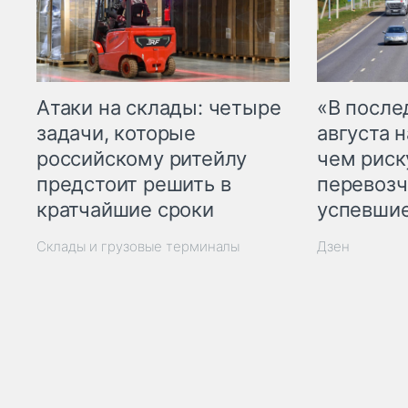
Атаки на склады: четыре
«В посл
задачи, которые
августа н
российскому ритейлу
чем рис
предстоит решить в
перевозч
кратчайшие сроки
успевшие
Склады и грузовые терминалы
Дзен