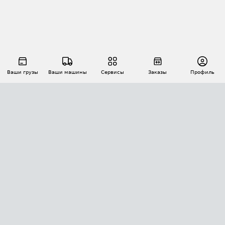
Ваши грузы
Ваши машины
Сервисы
Заказы
Профиль
АВТОМАТИЗАЦИЯ ПЕРЕВОЗОК
Площадки
Заказы
Торги
Тендеры
АТИ-Доки
GPS-мониторинг
АТИ Мессенджер
Цепочки грузов
API ATI.SU
ПОЛЕЗНОЕ
Расчет расстояний
БЕЗОПАСНОСТЬ
Академия ATI.SU