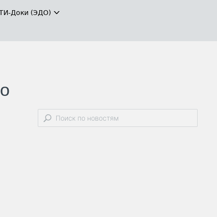
ТИ-Доки (ЭДО)
по