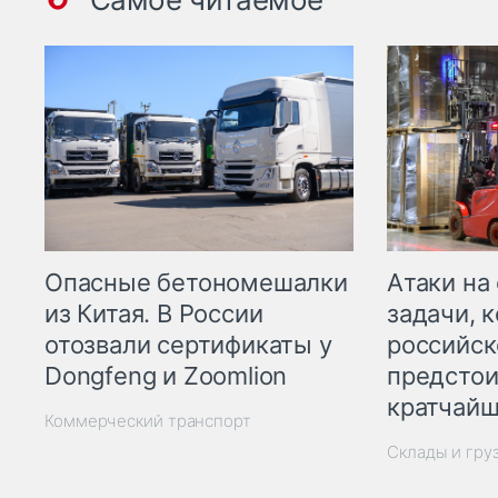
Опасные бетономешалки
Атаки на
из Китая. В России
задачи, 
отозвали сертификаты у
российск
Dongfeng и Zoomlion
предстои
кратчайш
Коммерческий транспорт
Склады и гру