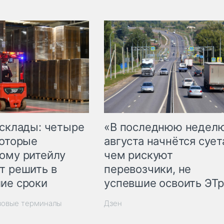
 склады: четыре
«В последнюю недел
которые
августа начнётся суета
ому ритейлу
чем рискуют
т решить в
перевозчики, не
ие сроки
успевшие освоить ЭТ
зовые терминалы
Дзен