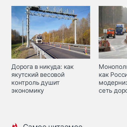
Дорога в никуда: как
Монополи
якутский весовой
как Росс
контроль душит
модерни
экономику
сеть дор
Самое читаемое