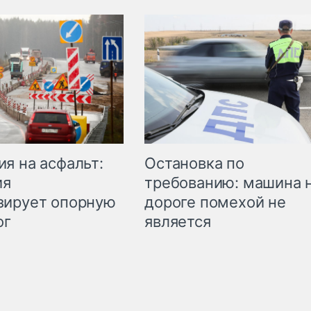
Остановка по
я на асфальт:
требованию: машина 
ия
дороге помехой не
зирует опорную
является
ог