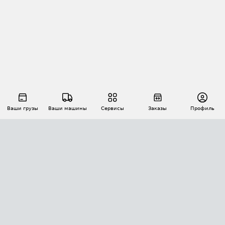
Ваши грузы
Ваши машины
Сервисы
Заказы
Профиль
АВТОМАТИЗАЦИЯ ПЕРЕВОЗОК
Площадки
Заказы
Торги
Тендеры
АТИ-Доки
GPS-мониторинг
АТИ Мессенджер
Цепочки грузов
API ATI.SU