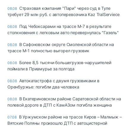
Страховая компания "Пари" через суд в Туле
08.08
требует 29 млн руб. с автоперевозчика Kaz TralServiece
Под Чебоксарами на трассе М-7 в результате
08.08
столкновения с легковым авто перевернулась "Газель"
В Сафоновском округе Смоленской области на
08.08
трассе М-1 полностью выгорел грузовик
Более 8,5 тысячи большегрузов-нарушителей
08.08
поймали в Приамурье за полгода
Автокатастрофа с двумя грузовиками в
08.08
Оренбуржье: погибли два человека
В Екатериновском районе Саратовской области на
08.08
полевой дороге в ДТП с КамАЗом погибла женщина
В Уржумском районе на трассе Киров – Малмыж –
07.08
Вятские Поляны произошло ДТП с автоцистерной