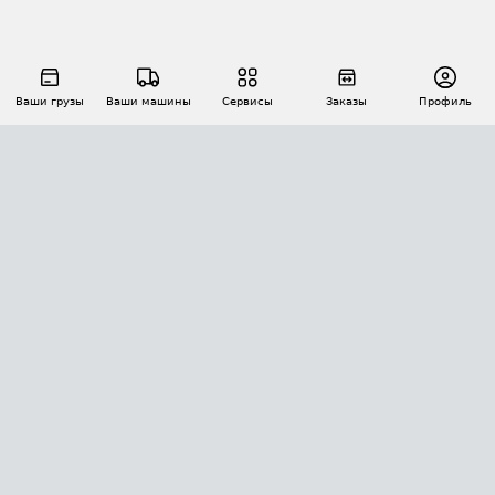
Ваши грузы
Ваши машины
Сервисы
Заказы
Профиль
АВТОМАТИЗАЦИЯ ПЕРЕВОЗОК
Площадки
Заказы
Торги
Тендеры
АТИ-Доки
GPS-мониторинг
АТИ Мессенджер
Цепочки грузов
API ATI.SU
ПОЛЕЗНОЕ
Расчет расстояний
БЕЗОПАСНОСТЬ
Академия ATI.SU
ATI.SU о безопасности
Звезды ATI.SU на вашем сайте
КОНТАКТЫ И ТАРИФЫ
Памятка по проверке контрагентов
Индекс ATI.SU FTL РФ