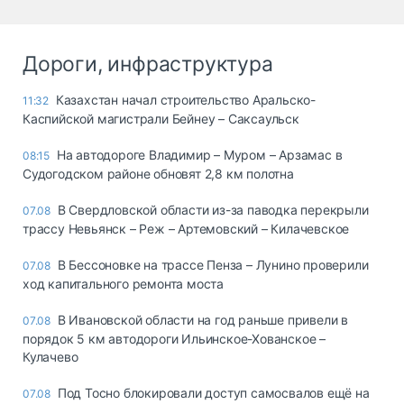
Дороги, инфраструктура
Казахстан начал строительство Аральско-
11:32
Каспийской магистрали Бейнеу – Саксаульск
На автодороге Владимир – Муром – Арзамас в
08:15
Судогодском районе обновят 2,8 км полотна
В Свердловской области из-за паводка перекрыли
07.08
трассу Невьянск – Реж – Артемовский – Килачевское
В Бессоновке на трассе Пенза – Лунино проверили
07.08
ход капитального ремонта моста
В Ивановской области на год раньше привели в
07.08
порядок 5 км автодороги Ильинское-Хованское –
Кулачево
Под Тосно блокировали доступ самосвалов ещё на
07.08