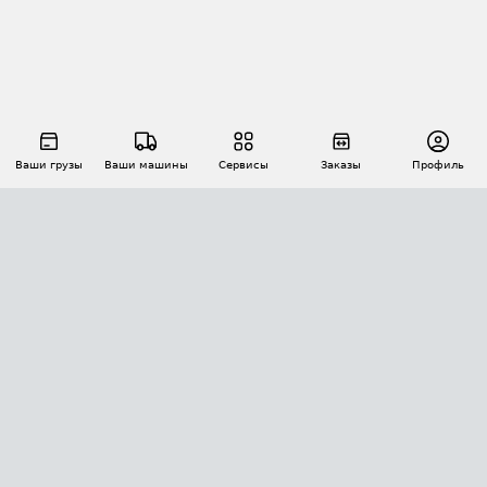
Ваши грузы
Ваши машины
Сервисы
Заказы
Профиль
АВТОМАТИЗАЦИЯ ПЕРЕВОЗОК
Площадки
Заказы
Торги
Тендеры
АТИ-Доки
GPS-мониторинг
АТИ Мессенджер
Цепочки грузов
API ATI.SU
ПОЛЕЗНОЕ
Расчет расстояний
БЕЗОПАСНОСТЬ
Академия ATI.SU