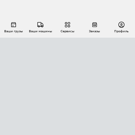
Ваши грузы
Ваши машины
Сервисы
Заказы
Профиль
АВТОМАТИЗАЦИЯ ПЕРЕВОЗОК
Площадки
Заказы
Торги
Тендеры
АТИ-Доки
GPS-мониторинг
АТИ Мессенджер
Цепочки грузов
API ATI.SU
ПОЛЕЗНОЕ
Расчет расстояний
БЕЗОПАСНОСТЬ
Академия ATI.SU
ATI.SU о безопасности
Звезды ATI.SU на вашем сайте
КОНТАКТЫ И ТАРИФЫ
Памятка по проверке контрагентов