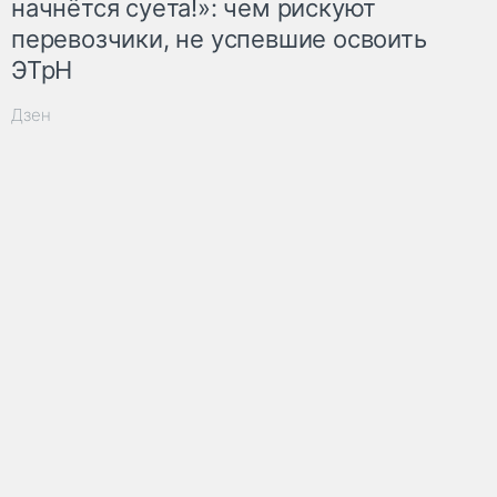
начнётся суета!»: чем рискуют
перевозчики, не успевшие освоить
ЭТрН
Дзен