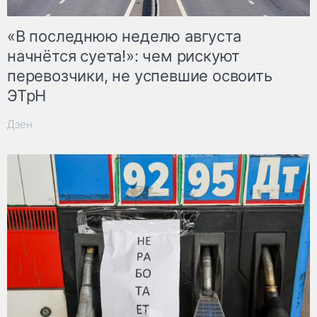
«В последнюю неделю августа
начнётся суета!»: чем рискуют
перевозчики, не успевшие освоить
ЭТрН
Дзен