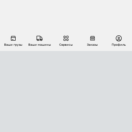
Ваши грузы
Ваши машины
Сервисы
Заказы
Профиль
АВТОМАТИЗАЦИЯ ПЕРЕВОЗОК
Площадки
Заказы
Торги
Тендеры
АТИ-Доки
GPS-мониторинг
АТИ Мессенджер
Цепочки грузов
API ATI.SU
ПОЛЕЗНОЕ
Расчет расстояний
БЕЗОПАСНОСТЬ
Академия ATI.SU