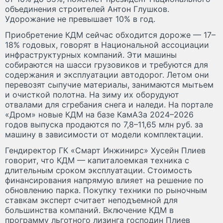
объединения строителей Антон Глушков.
Удорожание не превышает 10% в год.
Приобретение КДМ сейчас обходится дороже — 17–
18% годовых, говорят в Национальной ассоциации
инфраструктурных компаний. Эти машины
собираются на шасси грузовиков и требуются для
содержания и эксплуатации автодорог. Летом они
перевозят сыпучие материалы, занимаются мытьем
и очисткой полотна. На зиму их оборудуют
отвалами для сгребания снега и наледи. На портале
«Дром» новые КДМ на базе КамАЗа 2024–2026
годов выпуска продаются по 7,8–11,65 млн руб. за
машину в зависимости от модели комплектации.
Гендиректор ГК «Смарт Инжинирс» Хусейн Плиев
говорит, что КДМ — капиталоемкая техника с
длительным сроком эксплуатации. Стоимость
финансирования напрямую влияет на решение по
обновлению парка. Покупку техники по рыночным
ставкам эксперт считает неподъемной для
большинства компаний. Включение КДМ в
программу льготного лизинга господин Плиев