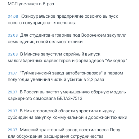
МСП увеличен в 6 раз
Южноуральское предприятие освоило выпуск
04.08
нового полуприцепа-тяжеловоза
Для студентов-аграриев под Воронежем закупили
02.08
семь единиц новой сельхозтехники
В Минске запустили серийный выпуск
02.08
малогабаритных харвестеров и форвардеров "Амкодор"
"Туймазинский завод автобетоновозов" в первом
31.07
полугодии увеличил чистый убыток в 2,2 раза
В России выпустят уменьшенную сборную модель
29.07
карьерного самосвала БЕЛАЗ-7513
В Нижегородской области упростили выдачу
29.07
субсидий на закупку коммунальной и дорожной техники
Минский тракторный завод посетил посол Перу
29.07
для обсуждения расширения сотрудничества