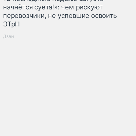
начнётся суета!»: чем рискуют
перевозчики, не успевшие освоить
ЭТрН
Дзен