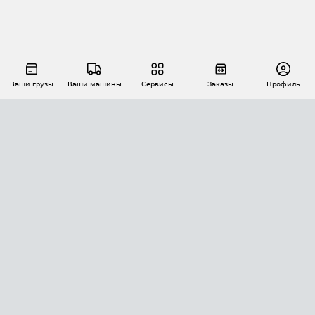
Ваши грузы
Ваши машины
Сервисы
Заказы
Профиль
АВТОМАТИЗАЦИЯ ПЕРЕВОЗОК
Площадки
Заказы
Торги
Тендеры
АТИ-Доки
GPS-мониторинг
АТИ Мессенджер
Цепочки грузов
API ATI.SU
ПОЛЕЗНОЕ
Расчет расстояний
БЕЗОПАСНОСТЬ
Академия ATI.SU
ATI.SU о безопасности
Звезды ATI.SU на вашем сайте