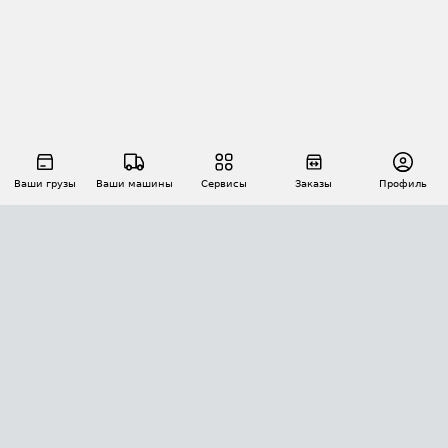
Ваши грузы
Ваши машины
Сервисы
Заказы
Профиль
АВТОМАТИЗАЦИЯ ПЕРЕВОЗОК
Площадки
Заказы
Торги
Тендеры
АТИ-Доки
GPS-мониторинг
АТИ Мессенджер
Цепочки грузов
API ATI.SU
ПОЛЕЗНОЕ