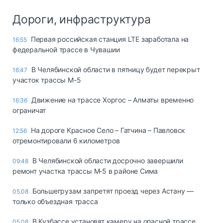
Дороги, инфраструктура
Первая российская станция LTE заработала на
16:55
федеральной трассе в Чувашии
В Челябинской области в пятницу будет перекрыт
16:47
участок трассы М-5
Движение на трассе Хоргос – Алматы временно
16:36
ограничат
На дороге Красное Село – Гатчина – Павловск
12:56
отремонтировали 6 километров
В Челябинской области досрочно завершили
09:48
ремонт участка трассы М‑5 в районе Сима
Большегрузам запретят проезд через Астану —
05.08
только объездная трасса
В Кузбассе установят камеру на опасной трассе
05.08