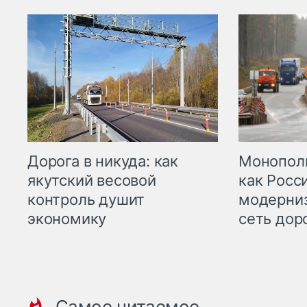
Дорога в никуда: как
Монополи
якутский весовой
как Росс
контроль душит
модерни
экономику
сеть дор
Самое читаемое