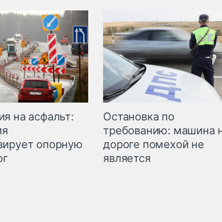
Остановка по
я на асфальт:
требованию: машина 
ия
дороге помехой не
зирует опорную
является
ог