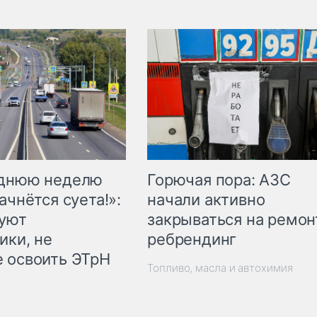
Горючая пора: АЗС
еднюю неделю
начали активно
ачнётся суета!»:
закрываться на ремон
куют
ребрендинг
ики, не
 освоить ЭТрН
Топливо, масла и автохимия