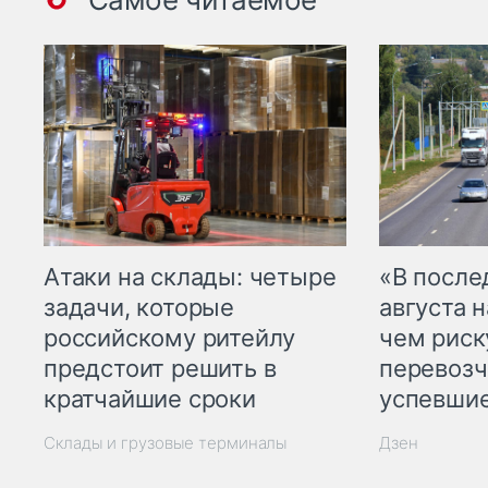
Атаки на склады: четыре
«В посл
задачи, которые
августа н
российскому ритейлу
чем рис
предстоит решить в
перевозч
кратчайшие сроки
успевшие
Склады и грузовые терминалы
Дзен