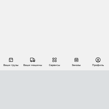
Ваши грузы
Ваши машины
Сервисы
Заказы
Профиль
АВТОМАТИЗАЦИЯ ПЕРЕВОЗОК
Площадки
Заказы
Торги
Тендеры
АТИ-Доки
GPS-мониторинг
АТИ Мессенджер
Цепочки грузов