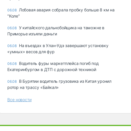
Лобовая авария собрала пробку больше 8 км на
06.08
"Коле"
У китайского дальнобойщика на таможне в
06.08
Приморье изъяли деньги
Ha въeздax в Улaн-Удэ зaвepшaют ycтaнoвкy
06.08
«yмныx» вecoв для фyp
Водитель фуры маркетплейса погиб под
06.08
Екатеринбургом в ДТП с дорожной техникой
В Бурятии водитель грузовика из Китая уронил
06.08
ротор на трассу «Байкал»
Все новости