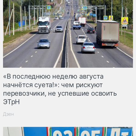
«В последнюю неделю августа
начнётся суета!»: чем рискуют
перевозчики, не успевшие освоить
ЭТрН
Дзен