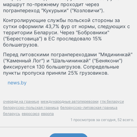
маршрут по-прежнему проходит через
погранпереход "Кукурыки" ("Козловичи").
Контролирующие службы польской стороны за
сутки оформили 43,7% фур от нормы, следующих с
территории Беларуси. Через "Бобровники"
("Берестовица") в ЕС проследовало 15%
большегрузов.
Перед литовскими погранпереходами "Мядининкай"
("Каменный Лог") и "Шальчининкай" ("Бенякони")
фиксируется 130 большегрузов. Сопредельные
пункты пропуска приняли 25% грузовиков.
news.by
очереди на границе
международные автоперевозки
гпк беларуси
белорусско-польская граница
белорусско-литовская граница
беларусь
евросоюз
европа
1 просмотров за сегодня,
52 всего.