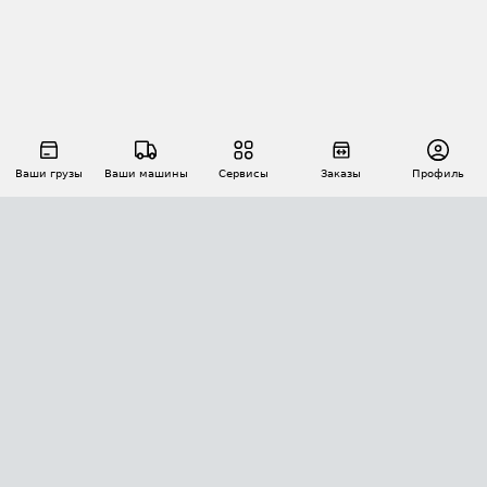
Ваши грузы
Ваши машины
Сервисы
Заказы
Профиль
АВТОМАТИЗАЦИЯ ПЕРЕВОЗОК
Площадки
Заказы
Торги
Тендеры
АТИ-Доки
GPS-мониторинг
АТИ Мессенджер
Цепочки грузов
API ATI.SU
ПОЛЕЗНОЕ
Расчет расстояний
БЕЗОПАСНОСТЬ