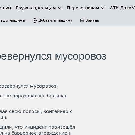
ашин
Грузовладельцам
Перевозчикам
АТИ-Доки
А
Ваши машины
Добавить машину
Заказы
ревернулся мусоровоз
еревернулся мусоровоз.
астке образовалась большая
вая свою полосы, контейнер с
ин.
щили, что инцидент произошёл
ал на барьерное ограждение и