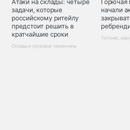
Горючая 
Атаки на склады: четыре
начали а
задачи, которые
закрыват
российскому ритейлу
ребренд
предстоит решить в
кратчайшие сроки
Топливо, мас
Склады и грузовые терминалы