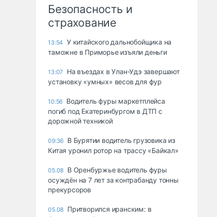
Безопасность и
страхование
У китайского дальнобойщика на
13:54
таможне в Приморье изъяли деньги
Ha въeздax в Улaн-Удэ зaвepшaют
13:07
ycтaнoвкy «yмныx» вecoв для фyp
Водитель фуры маркетплейса
10:56
погиб под Екатеринбургом в ДТП с
дорожной техникой
В Бурятии водитель грузовика из
09:36
Китая уронил ротор на трассу «Байкал»
В Оренбуржье водитель фуры
05.08
осуждён на 7 лет за контрабанду тонны
прекурсоров
Притворился иранским: в
05.08