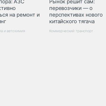
пора: АЗС
Рынок решит сам:
ктивно
перевозчики — о
ься на ремонт и
перспективах нового
инг
китайского тягача
ла и автохимия
Коммерческий транспорт