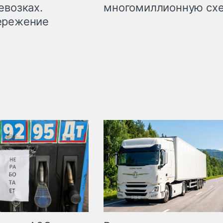
евозках.
многомиллионную сх
ережение