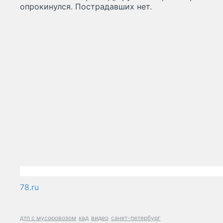
опрокинулся. Пострадавших нет.
78.ru
дтп с мусоровозом
кад
видео
санкт-петербург