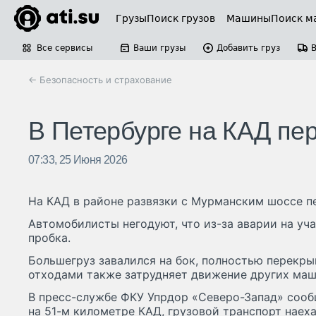
Грузы
Поиск грузов
Машины
Поиск м
Все сервисы
Ваши грузы
Добавить груз
← Безопасность и страхование
В Петербурге на КАД пе
07:33, 25 Июня 2026
На КАД в районе развязки с Мурманским шоссе п
Автомобилисты негодуют, что из-за аварии на уч
пробка.
Большегруз завалился на бок, полностью перекры
отходами также затрудняет движение других маш
В пресс-службе ФКУ Упрдор «Северо-Запад» сооб
на 51-м километре КАД, грузовой транспорт наех