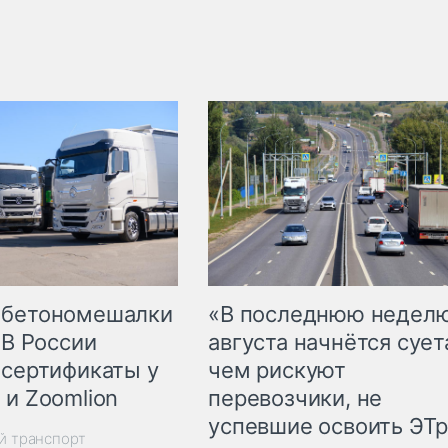
 бетономешалки
«В последнюю недел
 В России
августа начнётся суета
 сертификаты у
чем рискуют
 и Zoomlion
перевозчики, не
успевшие освоить ЭТ
й транспорт