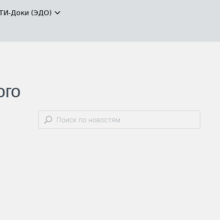
ТИ-Доки (ЭДО)
ого