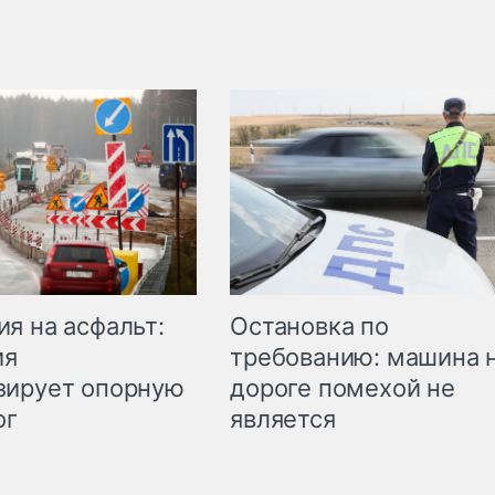
Остановка по
я на асфальт:
требованию: машина 
ия
дороге помехой не
зирует опорную
является
ог