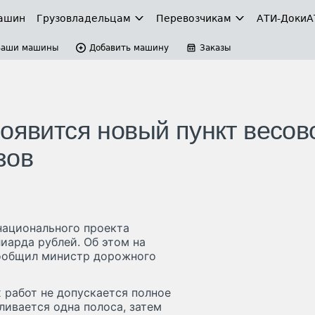
ашин
Грузовладельцам
Перевозчикам
АТИ-Доки
А
Ваши машины
Добавить машину
Заказы
оявится новый пункт весов
зов
национального проекта
иарда рублей. Об этом на
сообщил министр дорожного
 работ не допускается полное
ивается одна полоса, затем