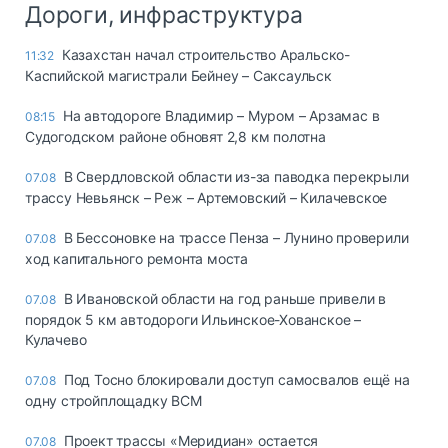
Дороги, инфраструктура
Казахстан начал строительство Аральско-
11:32
Каспийской магистрали Бейнеу – Саксаульск
На автодороге Владимир – Муром – Арзамас в
08:15
Судогодском районе обновят 2,8 км полотна
В Свердловской области из-за паводка перекрыли
07.08
трассу Невьянск – Реж – Артемовский – Килачевское
В Бессоновке на трассе Пенза – Лунино проверили
07.08
ход капитального ремонта моста
В Ивановской области на год раньше привели в
07.08
порядок 5 км автодороги Ильинское-Хованское –
Кулачево
Под Тосно блокировали доступ самосвалов ещё на
07.08
одну стройплощадку ВСМ
Проект трассы «Меридиан» остается
07.08