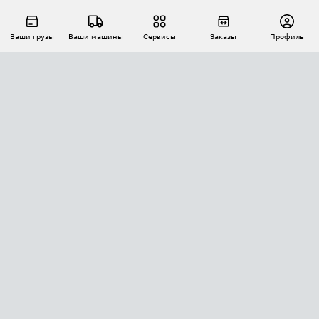
Ваши грузы
Ваши машины
Сервисы
Заказы
Профиль
АВТОМАТИЗАЦИЯ ПЕРЕВОЗОК
Площадки
Заказы
Торги
Тендеры
АТИ-Доки
GPS-мониторинг
АТИ Мессенджер
Цепочки грузов
API ATI.SU
ПОЛЕЗНОЕ
Расчет расстояний
БЕЗОПАСНОСТЬ
Академия ATI.SU
ATI.SU о безопасности
Звезды ATI.SU на вашем сайте
КОНТАКТЫ И ТАРИФЫ
Памятка по проверке контрагентов
Индекс ATI.SU FTL РФ
О системе ATI.SU
Светофор+
Средние ставки
ИНФОРМАЦИЯ
Контактная информация