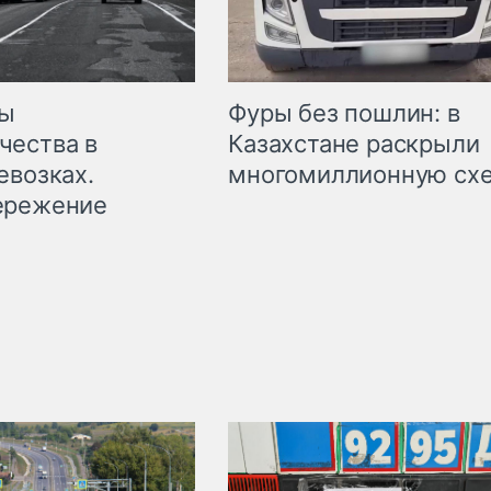
мы
Фуры без пошлин: в
чества в
Казахстане раскрыли
евозках.
многомиллионную сх
ережение