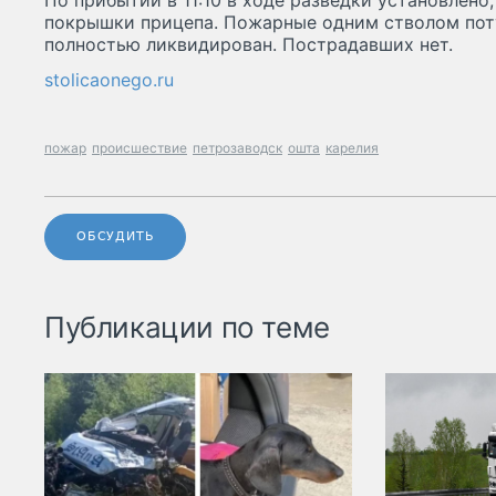
По прибытии в 11:10 в ходе разведки установлено
покрышки прицепа. Пожарные одним стволом поту
полностью ликвидирован. Пострадавших нет.
stolicaonego.ru
пожар
происшествие
петрозаводск
ошта
карелия
ОБСУДИТЬ
Публикации по теме