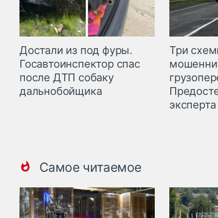
Три схе
Достали из под фуры.
мошенни
Госавтоинспектор спас
грузопер
после ДТП собаку
Предост
дальнобойщика
эксперта
Самое читаемое