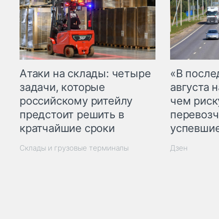
Атаки на склады: четыре
«В посл
задачи, которые
августа н
российскому ритейлу
чем рис
предстоит решить в
перевозч
кратчайшие сроки
успевшие
Склады и грузовые терминалы
Дзен