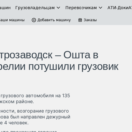
ашин
Грузовладельцам
Перевозчикам
АТИ-Доки
А
Ваши машины
Добавить машину
Заказы
трозаводск – Ошта в
елии потушили грузовик
грузового автомобиля на 135
жском районе.
ности, возгорание грузового
зова был направлен дежурный
е 4 человек.