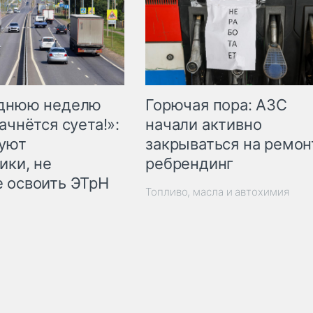
Горючая пора: АЗС
еднюю неделю
начали активно
ачнётся суета!»:
закрываться на ремон
куют
ребрендинг
ики, не
 освоить ЭТрН
Топливо, масла и автохимия