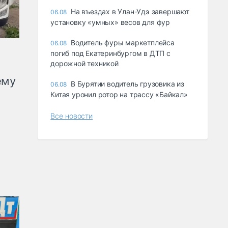
Ha въeздax в Улaн-Удэ зaвepшaют
06.08
ycтaнoвкy «yмныx» вecoв для фyp
Водитель фуры маркетплейса
06.08
погиб под Екатеринбургом в ДТП с
дорожной техникой
ему
В Бурятии водитель грузовика из
06.08
Китая уронил ротор на трассу «Байкал»
Все новости