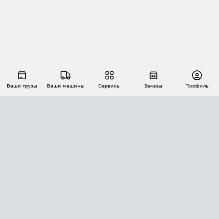
Ваши грузы
Ваши машины
Сервисы
Заказы
Профиль
АВТОМАТИЗАЦИЯ ПЕРЕВОЗОК
Площадки
Заказы
Торги
Тендеры
АТИ-Доки
GPS-мониторинг
АТИ Мессенджер
Цепочки грузов
API ATI.SU
ПОЛЕЗНОЕ
Расчет расстояний