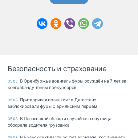
Безопасность и страхование
В Оренбуржье водитель фуры осуждён на 7 лет за
05.08
контрабанду тонны прекурсоров
Притворился иранским: в Дагестане
05.08
заблокировали фуры с армянским перцем
В Пензенской области случайная попутчица
05.08
обокрала водителя грузовика
В Брянской области осудят водителя, погубившего
05.08