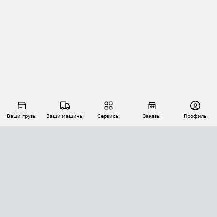
Ваши грузы
Ваши машины
Сервисы
Заказы
Профиль
АВТОМАТИЗАЦИЯ ПЕРЕВОЗОК
Площадки
Заказы
Торги
Тендеры
АТИ-Доки
GPS-мониторинг
АТИ Мессенджер
Цепочки грузов
API ATI.SU