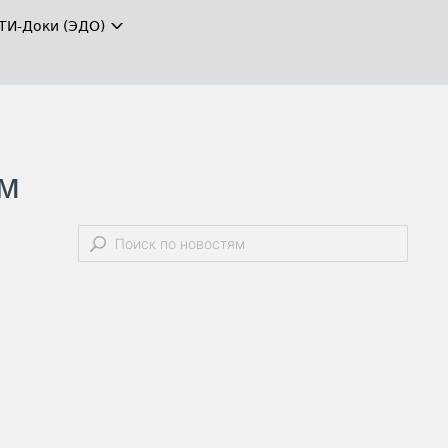
ТИ-Доки (ЭДО)
ом