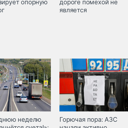
дороге помехой не
зирует опорную
является
ог
Горючая пора: АЗС
еднюю неделю
начали активно
ачнётся суета!»: