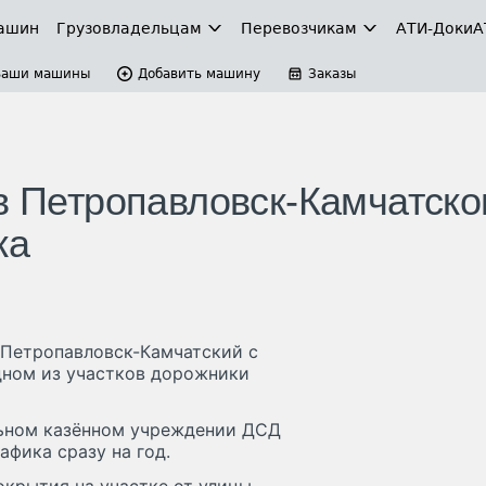
ашин
Грузовладельцам
Перевозчикам
АТИ-Доки
А
Ваши машины
Добавить машину
Заказы
 в Петропавловск-Камчатск
ка
 Петропавловск-Камчатский с
дном из участков дорожники
льном казённом учреждении ДСД
афика сразу на год.