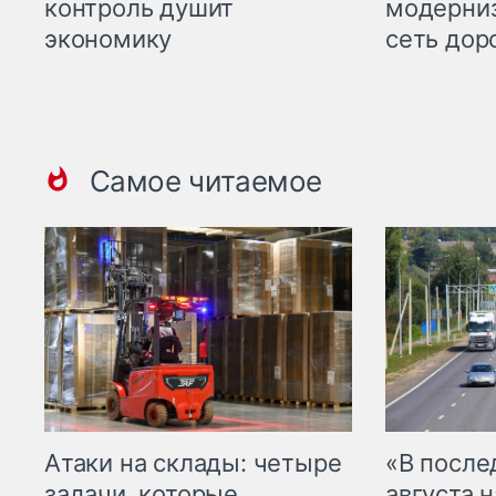
контроль душит
модерни
экономику
сеть дор
Самое читаемое
Атаки на склады: четыре
«В посл
задачи, которые
августа н