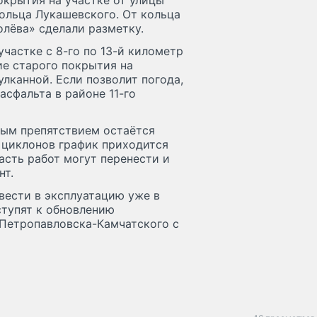
крытия на участке от улицы
ольца Лукашевского. От кольца
лёва» сделали разметку.
частке с 8-го по 13-й километр
ие старого покрытия на
лканной. Если позволит погода,
асфальта в районе 11-го
ным препятствием остаётся
 циклонов график приходится
асть работ могут перенести и
нт.
вести в эксплуатацию уже в
ступят к обновлению
 Петропавловска-Камчатского с