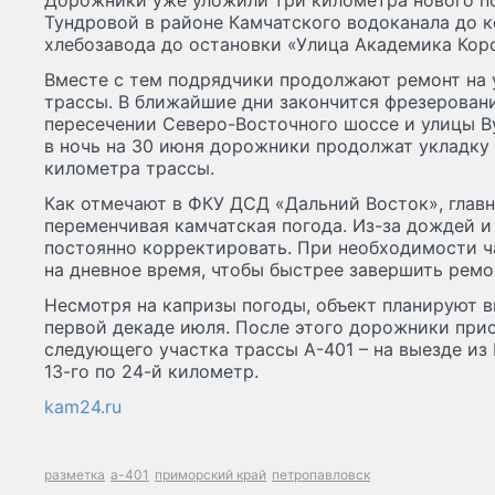
Дорожники уже уложили три километра нового по
Тундровой в районе Камчатского водоканала до к
хлебозавода до остановки «Улица Академика Коро
Вместе с тем подрядчики продолжают ремонт на у
трассы. В ближайшие дни закончится фрезерован
пересечении Северо-Восточного шоссе и улицы Ву
в ночь на 30 июня дорожники продолжат укладку 
километра трассы.
Как отмечают в ФКУ ДСД «Дальний Восток», глав
переменчивая камчатская погода. Из-за дождей и
постоянно корректировать. При необходимости ч
на дневное время, чтобы быстрее завершить ремо
Несмотря на капризы погоды, объект планируют в
первой декаде июля. После этого дорожники при
следующего участка трассы А-401 – на выезде из
13-го по 24-й километр.
kam24.ru
разметка
а-401
приморский край
петропавловск