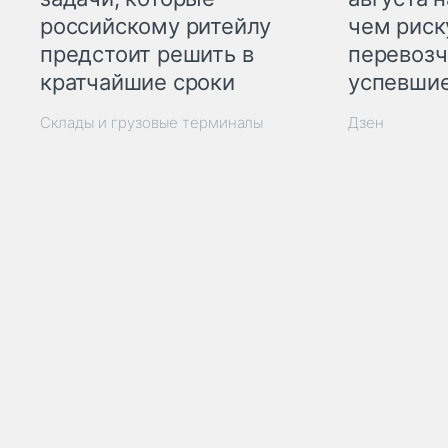
российскому ритейлу
чем рис
предстоит решить в
перевозч
кратчайшие сроки
успевшие
Склады и грузовые терминалы
Дзен