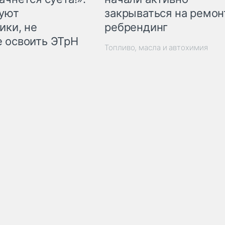
закрываться на ремон
куют
ребрендинг
ики, не
 освоить ЭТрН
Топливо, масла и автохимия