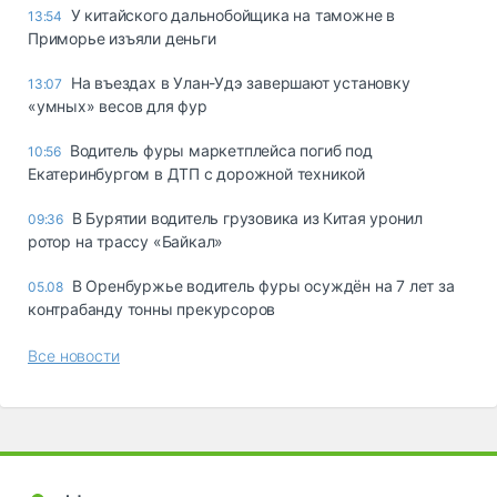
У китайского дальнобойщика на таможне в
13:54
Приморье изъяли деньги
Ha въeздax в Улaн-Удэ зaвepшaют ycтaнoвкy
13:07
«yмныx» вecoв для фyp
Водитель фуры маркетплейса погиб под
10:56
Екатеринбургом в ДТП с дорожной техникой
В Бурятии водитель грузовика из Китая уронил
09:36
ротор на трассу «Байкал»
В Оренбуржье водитель фуры осуждён на 7 лет за
05.08
контрабанду тонны прекурсоров
Все новости