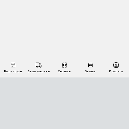
Ваши грузы
Ваши машины
Сервисы
Заказы
Профиль
АВТОМАТИЗАЦИЯ ПЕРЕВОЗОК
Площадки
Заказы
Торги
Тендеры
АТИ-Доки
GPS-мониторинг
АТИ Мессенджер
Цепочки грузов
API ATI.SU