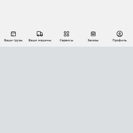
Ваши грузы
Ваши машины
Сервисы
Заказы
Профиль
АВТОМАТИЗАЦИЯ ПЕРЕВОЗОК
Площадки
Заказы
Торги
Тендеры
АТИ-Доки
GPS-мониторинг
АТИ Мессенджер
Цепочки грузов
API ATI.SU
ПОЛЕЗНОЕ
Расчет расстояний
БЕЗОПАСНОСТЬ
Академия ATI.SU