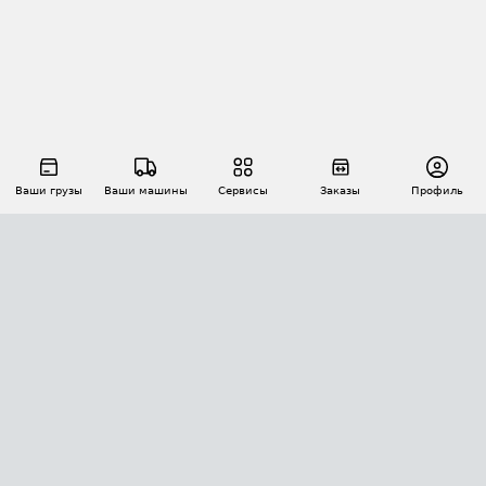
Ваши грузы
Ваши машины
Сервисы
Заказы
Профиль
АВТОМАТИЗАЦИЯ ПЕРЕВОЗОК
Площадки
Заказы
Торги
Тендеры
АТИ-Доки
GPS-мониторинг
АТИ Мессенджер
Цепочки грузов
API ATI.SU
ПОЛЕЗНОЕ
Расчет расстояний