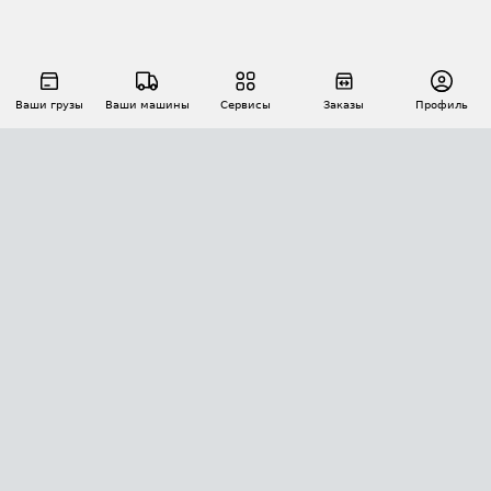
Ваши грузы
Ваши машины
Сервисы
Заказы
Профиль
АВТОМАТИЗАЦИЯ ПЕРЕВОЗОК
Площадки
Заказы
Торги
Тендеры
АТИ-Доки
GPS-мониторинг
АТИ Мессенджер
Цепочки грузов
API ATI.SU
ПОЛЕЗНОЕ
Расчет расстояний
БЕЗОПАСНОСТЬ
Академия ATI.SU
ATI.SU о безопасности
Звезды ATI.SU на вашем сайте
КОНТАКТЫ И ТАРИФЫ
Памятка по проверке контрагентов
Индекс ATI.SU FTL РФ