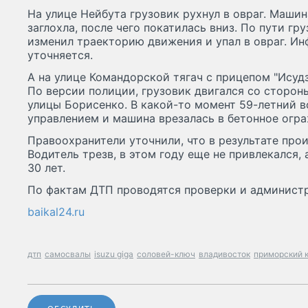
На улице Нейбута грузовик рухнул в овраг. Машин
заглохла, после чего покатилась вниз. По пути гр
изменил траекторию движения и упал в овраг. И
уточняется.
А на улице Командорской тягач с прицепом "Исудз
По версии полиции, грузовик двигался со сторон
улицы Борисенко. В какой-то момент 59-летний в
управлением и машина врезалась в бетонное огра
Правоохранители уточнили, что в результате про
Водитель трезв, в этом году еще не привлекался, 
30 лет.
По фактам ДТП проводятся проверки и админист
baikal24.ru
дтп
самосвалы
isuzu giga
соловей-ключ
владивосток
приморский 