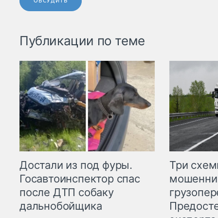
ОБСУДИТЬ
Публикации по теме
Три схе
Достали из под фуры.
мошенни
Госавтоинспектор спас
грузопер
после ДТП собаку
Предост
дальнобойщика