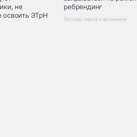
ребрендинг
ики, не
 освоить ЭТрН
Топливо, масла и автохимия