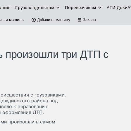
ашин
Грузовладельцам
Перевозчикам
АТИ-Доки
А
Ваши машины
Добавить машину
Заказы
ь произошли три ДТП с
оисшествия с грузовиками.
деждинского района под
ивело к образованию
и оформления ДТП.
ками произошли в самом