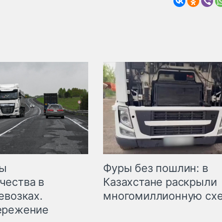
мы
Фуры без пошлин: в
чества в
Казахстане раскрыли
евозках.
многомиллионную сх
ережение