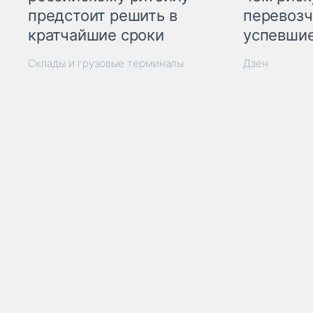
предстоит решить в
перевозч
кратчайшие сроки
успевшие
Склады и грузовые терминалы
Дзен