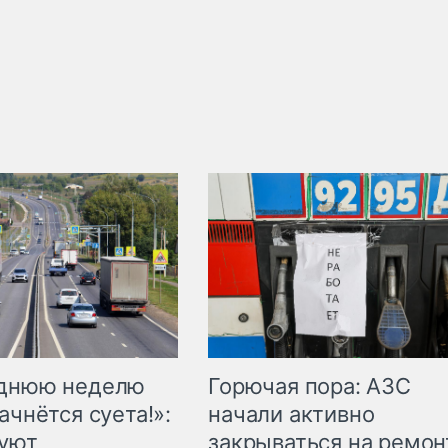
Горючая пора: АЗС
еднюю неделю
начали активно
ачнётся суета!»:
закрываться на ремон
куют