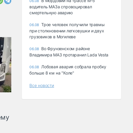
В Мордовии на трассе М-5
06.08
водитель МАЗа спровоцировал
смертельную аварию
Трое человек получили травмы
06.08
при столкновении легковушки и двух
грузовиков в Могилеве
Во Фрунзенском районе
06.08
Владимира МАЗ протаранил Lada Vesta
Лобовая авария собрала пробку
06.08
больше 8 км на "Коле"
Все новости
ему