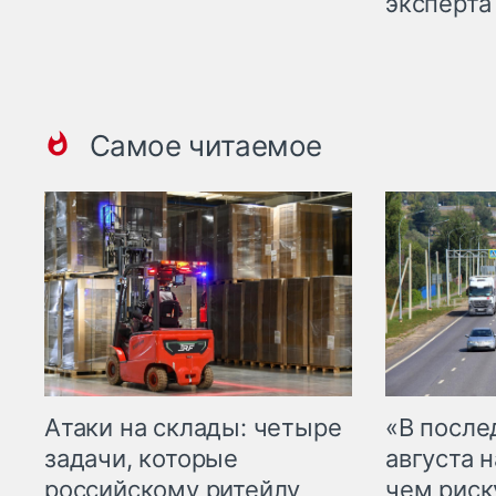
эксперта
Самое читаемое
Атаки на склады: четыре
«В посл
задачи, которые
августа н
российскому ритейлу
чем рис