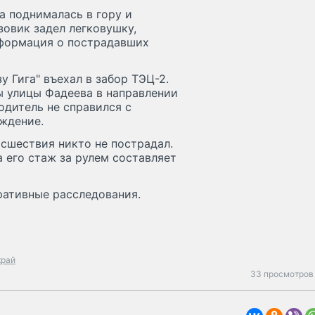
а поднималась в гору и
узовик задел легковушку,
нформация о пострадавших
у Гига" въехал в забор ТЭЦ-2.
ы улицы Фадеева в направлении
одитель не справился с
ждение.
исшествия никто не пострадал.
а его стаж за рулем составляет
ративные расследования.
край
33 просмотров 