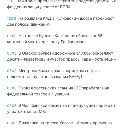
Минтранс предлагает тратить средства дорожных
11:00
фондов на защиту трасс от БПЛА
На развязке КАД с Пулковским шоссе перекроют
10:38
две полосы движения
На трассе Курск – Касторное обновляют 65-
06.08
метровый мост через реку Грайворонка
В Омской области дорожные службы обновляют
06.08
десятикилометровый участок трассы Тара – Усть-Ишим
Минтранс Казахстана с середины августа
06.08
поднимет плату за пользование БАКАД
Первая российская станция LTE заработала на
06.08
федеральной трассе в Чувашии
В Челябинской области в пятницу будет перекрыт
06.08
участок трассы М-5
Движение на трассе Хоргос – Алматы временно
06.08