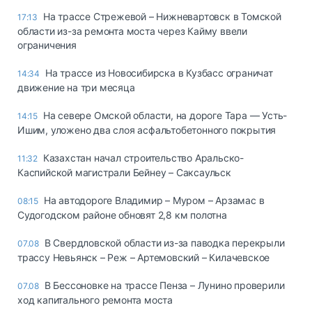
На трассе Стрежевой – Нижневартовск в Томской
17:13
области из-за ремонта моста через Кайму ввели
ограничения
На трассе из Новосибирска в Кузбасс ограничат
14:34
движение на три месяца
На севере Омской области, на дороге Тара — Усть-
14:15
Ишим, уложено два слоя асфальтобетонного покрытия
Казахстан начал строительство Аральско-
11:32
Каспийской магистрали Бейнеу – Саксаульск
На автодороге Владимир – Муром – Арзамас в
08:15
Судогодском районе обновят 2,8 км полотна
В Свердловской области из-за паводка перекрыли
07.08
трассу Невьянск – Реж – Артемовский – Килачевское
В Бессоновке на трассе Пенза – Лунино проверили
07.08
ход капитального ремонта моста