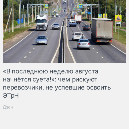
«В последнюю неделю августа
начнётся суета!»: чем рискуют
перевозчики, не успевшие освоить
ЭТрН
Дзен