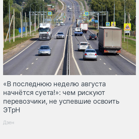
«В последнюю неделю августа
начнётся суета!»: чем рискуют
перевозчики, не успевшие освоить
ЭТрН
Дзен