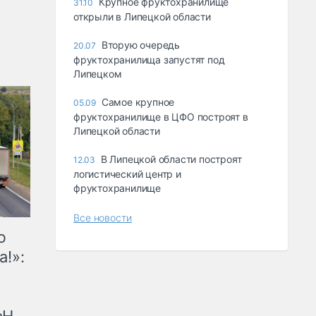
Крупное фруктохранилище
31.10
открыли в Липецкой области
Вторую очередь
20.07
фруктохранилища запустят под
Липецком
Самое крупное
05.09
фруктохранилище в ЦФО построят в
Липецкой области
В Липецкой области построят
12.03
логистический центр и
фруктохранилище
Все новости
ю
а!»: