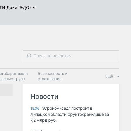
ТИ-Доки (ЭДО)
егабаритные и
Безопасность и
Ещё
пасные грузы
страхование
 масла и
Дзен
ия
Новости
"Агроном-сад" построит в
18.06
Липецкой области фруктохранилище за
7,2 млрд руб.