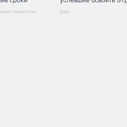
ие сроки
успевшие освоить ЭТ
узовые терминалы
Дзен