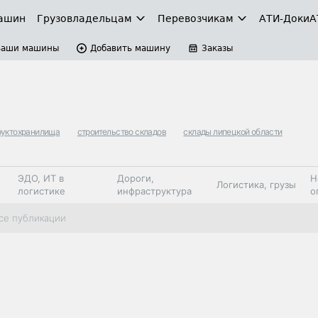
ашин
Грузовладельцам
Перевозчикам
АТИ-Доки
А
Ваши машины
Добавить машину
Заказы
руктохранилища
строительство складов
склады липецкой области
ЭДО, ИТ в
Дороги,
Н
Логистика, грузы
логистике
инфраструктура
о
Коммерческий
Автосервис,
Топливо,
се публикации
Спецтехника
транспорт
запчасти, шины
автохим