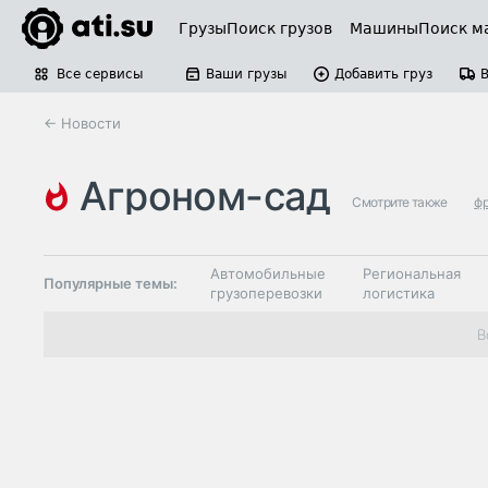
Грузы
Поиск грузов
Машины
Поиск м
Все сервисы
Ваши грузы
Добавить груз
← Новости
агроном-сад
Смотрите также
ф
Автомобильные
Региональная
Популярные темы:
грузоперевозки
логистика
Склады и
В
Таможня и ВЭД
грузовые
терминалы