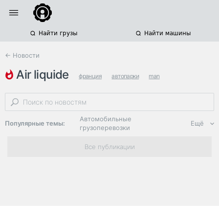
Найти грузы
Найти машины
← Новости
air liquide
франция
автопарки
man
Автомобильные
Популярные темы:
Ещё
грузоперевозки
Региональная
Все публикации
логистика
ЭДО, ИТ в
логистике
Дороги,
инфраструктура