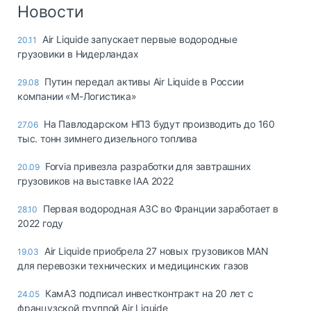
Логистика, грузы
Новости
Негабаритные и
Air Liquide запускает первые водородные
20.11
опасные грузы
грузовики в Нидерландах
Безопасность и
страхование
Путин передал активы Air Liquide в России
29.08
компании «М-Логистика»
Таможня и ВЭД
На Павлодарском НПЗ будут производить до 160
27.06
Склады и
тыс. тонн зимнего дизельного топлива
грузовые
терминалы
Forvia привезла разработки для завтрашних
20.09
Коммерческий
грузовиков на выставке IAA 2022
транспорт
Первая водородная АЗС во Франции заработает в
28.10
Спецтехника
2022 году
Автосервис,
Air Liquide приобрела 27 новых грузовиков MAN
19.03
запчасти, шины
для перевозки технических и медицинских газов
Топливо, масла и
Дзен
автохимия
КамАЗ подписал инвестконтракт на 20 лет с
24.05
французской группой Air Liquide