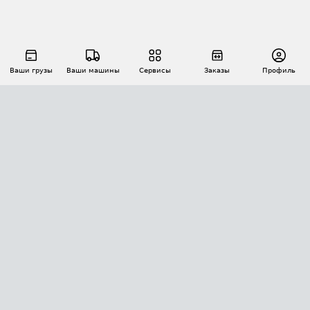
Ваши грузы
Ваши машины
Сервисы
Заказы
Профиль
АВТОМАТИЗАЦИЯ ПЕРЕВОЗОК
Площадки
Заказы
Торги
Тендеры
АТИ-Доки
GPS-мониторинг
АТИ Мессенджер
Цепочки грузов
API ATI.SU
ПОЛЕЗНОЕ
Расчет расстояний
БЕЗОПАСНОСТЬ
Академия ATI.SU
ATI.SU о безопасности
Звезды ATI.SU на вашем сайте
КОНТАКТЫ И ТАРИФЫ
Памятка по проверке контрагентов