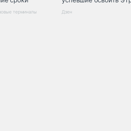
ие сроки
успевшие освоить ЭТ
узовые терминалы
Дзен