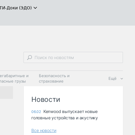
ТИ-Доки (ЭДО)
егабаритные и
Безопасность и
Ещё
пасные грузы
страхование
 масла и
Дзен
ия
Новости
Kenwood выпускает новые
06.02
головные устройства и акустику
Все новости