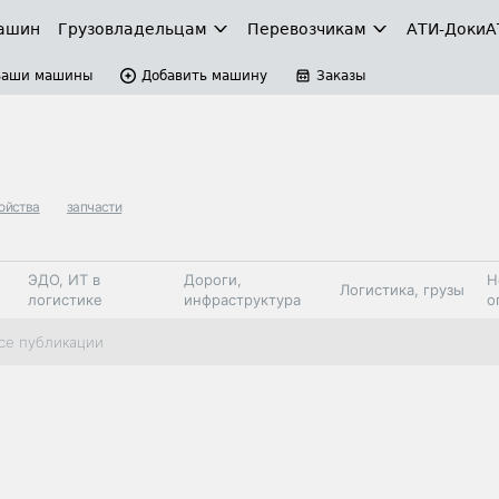
ашин
Грузовладельцам
Перевозчикам
АТИ-Доки
А
Ваши машины
Добавить машину
Заказы
ойства
запчасти
ЭДО, ИТ в
Дороги,
Н
Логистика, грузы
логистике
инфраструктура
о
Коммерческий
Автосервис,
Топливо,
се публикации
Спецтехника
транспорт
запчасти, шины
автохим