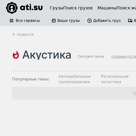
Грузы
Поиск грузов
Машины
Поиск м
Все сервисы
Ваши грузы
Добавить груз
← Новости
акустика
Смотрите также
головные устр
Автомобильные
Региональная
Популярные темы:
грузоперевозки
логистика
Склады и
В
Таможня и ВЭД
грузовые
терминалы