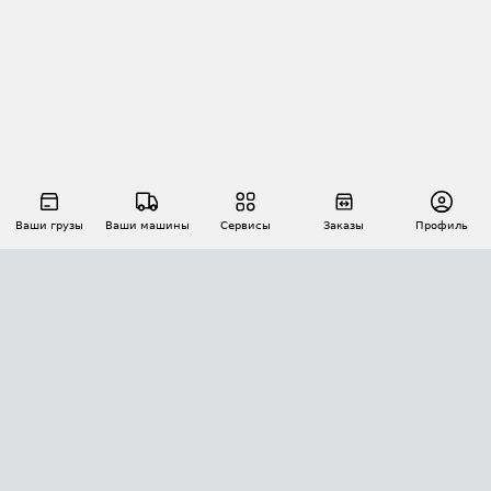
Ваши грузы
Ваши машины
Сервисы
Заказы
Профиль
АВТОМАТИЗАЦИЯ ПЕРЕВОЗОК
Площадки
Заказы
Торги
Тендеры
АТИ-Доки
GPS-мониторинг
АТИ Мессенджер
Цепочки грузов
API ATI.SU
ПОЛЕЗНОЕ