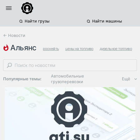
Найти грузы
Найти машины
← Новости
альянс
роснефть
цены на топливо
дизельное топливо
Автомобильные
Популярные темы:
Ещё
грузоперевозки
Региональная
логистика
ЭДО, ИТ в
логистике
Дороги,
инфраструктура