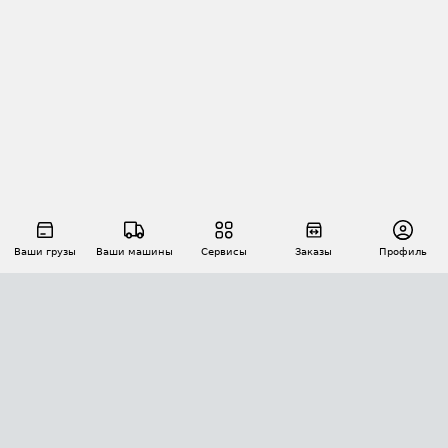
Ваши грузы
Ваши машины
Сервисы
Заказы
Профиль
АВТОМАТИЗАЦИЯ ПЕРЕВОЗОК
Площадки
Заказы
Торги
Тендеры
АТИ-Доки
GPS-мониторинг
АТИ Мессенджер
Цепочки грузов
API ATI.SU