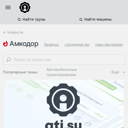
Найти грузы
Найти машины
← Новости
амкодор
беларусь
сотрудничество
парк спецтехники
Автомобильные
Популярные темы:
Ещё
грузоперевозки
Региональная
логистика
ЭДО, ИТ в
логистике
Дороги,
инфраструктура