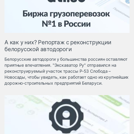
Логистика, грузы
Негабаритные и
опасные грузы
Безопасность и
страхование
А как у них? Репортаж с реконструкции
Таможня и ВЭД
белорусской автодороги
Склады и
Белорусские автодороги у большинства россиян оставляют
грузовые
приятные впечатления. "Экскаватор Ру" отправился на
терминалы
реконструируемый участок трассы Р-53 Слобода –
Коммерческий
Новосады, чтобы увидеть, как работает одно из крупнейших
транспорт
дорожно-строительных предприятий Беларуси.
Спецтехника
Автосервис,
запчасти, шины
Топливо, масла и
Дзен
автохимия