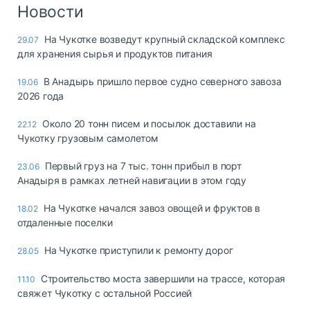
Логистика, грузы
Новости
Негабаритные и
На Чукотке возведут крупный складской комплекс
29.07
опасные грузы
для хранения сырья и продуктов питания
Безопасность и
страхование
В Анадырь пришло первое судно северного завоза
19.06
2026 года
Таможня и ВЭД
Около 20 тонн писем и посылок доставили на
22.12
Склады и
Чукотку грузовым самолетом
грузовые
терминалы
Первый груз на 7 тыс. тонн прибыл в порт
23.06
Коммерческий
Анадыря в рамках летней навигации в этом году
транспорт
На Чукотке начался завоз овощей и фруктов в
18.02
Спецтехника
отдаленные поселки
Автосервис,
На Чукотке приступили к ремонту дорог
28.05
запчасти, шины
Топливо, масла и
Строительство моста завершили на трассе, которая
11.10
Дзен
автохимия
свяжет Чукотку с остальной Россией