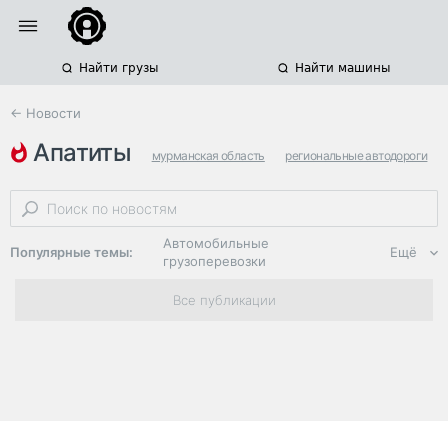
Найти грузы
Найти машины
← Новости
апатиты
мурманская область
региональные автодороги
кировск
Автомобильные
Популярные темы:
Ещё
грузоперевозки
Региональная
Все публикации
логистика
ЭДО, ИТ в
логистике
Дороги,
инфраструктура