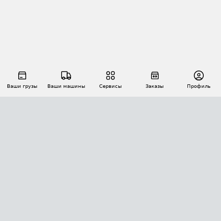
Ваши грузы
Ваши машины
Сервисы
Заказы
Профиль
АВТОМАТИЗАЦИЯ ПЕРЕВОЗОК
Площадки
Заказы
Торги
Тендеры
АТИ-Доки
GPS-мониторинг
АТИ Мессенджер
Цепочки грузов
API ATI.SU
ПОЛЕЗНОЕ
Расчет расстояний