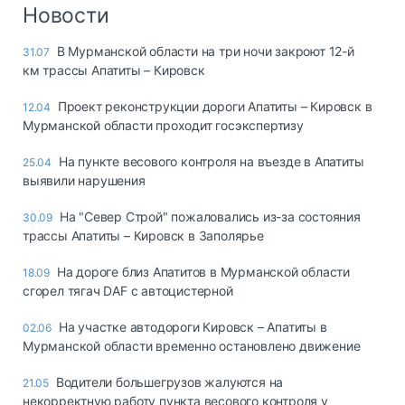
Логистика, грузы
Новости
Негабаритные и
В Мурманской области на три ночи закроют 12-й
31.07
опасные грузы
км трассы Апатиты – Кировск
Безопасность и
страхование
Проект реконструкции дороги Апатиты – Кировск в
12.04
Мурманской области проходит госэкспертизу
Таможня и ВЭД
На пункте весового контроля на въезде в Апатиты
25.04
Склады и
выявили нарушения
грузовые
терминалы
На "Север Строй" пожаловались из-за состояния
30.09
Коммерческий
трассы Апатиты – Кировск в Заполярье
транспорт
На дороге близ Апатитов в Мурманской области
18.09
Спецтехника
сгорел тягач DAF с автоцистерной
Автосервис,
На участке автодороги Кировск – Апатиты в
02.06
запчасти, шины
Мурманской области временно остановлено движение
Топливо, масла и
Дзен
автохимия
Водители большегрузов жалуются на
21.05
некорректную работу пункта весового контроля у