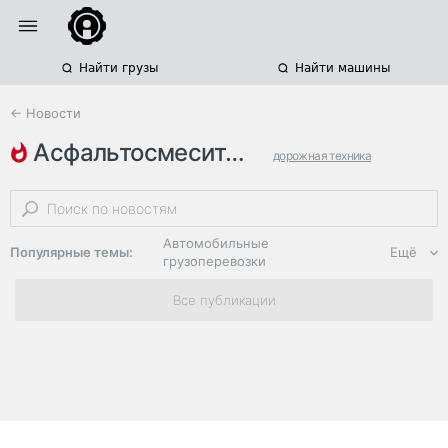
Найти грузы
Найти машины
← Новости
асфальтосмесительные заводы
дорожная техника
строительная техника
прицепная техника
Автомобильные
Популярные темы:
Ещё
грузоперевозки
Региональная
Все публикации
логистика
ЭДО, ИТ в
логистике
Дороги,
инфраструктура