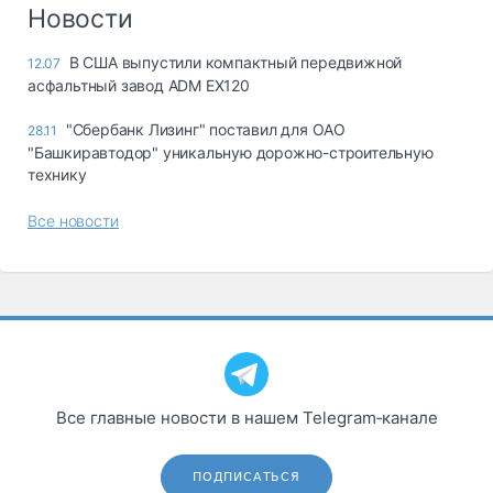
Логистика, грузы
Новости
Негабаритные и
В США выпустили компактный передвижной
12.07
опасные грузы
асфальтный завод ADM EX120
Безопасность и
страхование
"Сбербанк Лизинг" поставил для ОАО
28.11
"Башкиравтодор" уникальную дорожно-строительную
Таможня и ВЭД
технику
Склады и
Все новости
грузовые
терминалы
Коммерческий
транспорт
Спецтехника
Автосервис,
запчасти, шины
Все главные новости в нашем Telegram‑канале
Топливо, масла и
Дзен
автохимия
ПОДПИСАТЬСЯ