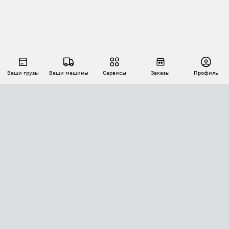
Ваши грузы
Ваши машины
Сервисы
Заказы
Профиль
АВТОМАТИЗАЦИЯ ПЕРЕВОЗОК
Площадки
Заказы
Торги
Тендеры
АТИ-Доки
GPS-мониторинг
АТИ Мессенджер
Цепочки грузов
API ATI.SU
ПОЛЕЗНОЕ
Расчет расстояний
БЕЗОПАСНОСТЬ
Академия ATI.SU